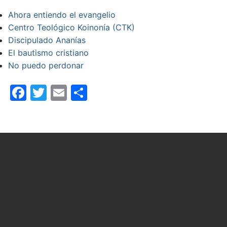
Ahora entiendo el evangelio
Centro Teológico Koinonía (CTK)
Discipulado Ananías
El bautismo cristiano
No puedo perdonar
Facebook
Twitter
Email
Compartir